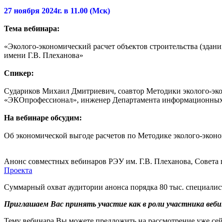
27 ноября 2024г. в 11.00 (Мск)
Тема вебинара:
«Эколого-экономический расчет объектов строительства (здан
имени Г.В. Плеханова»
Спикер:
Судариков Михаил Дмитриевич, соавтор Методики эколого-экон
«ЭКОпрофессионал», инженер Департамента информационных
На вебинаре обсудим:
Об экономической выгоде расчетов по Методике эколого-эконо
Анонс совместных вебинаров РЭУ им. Г.В. Плеханова, Совета
Проекта
Суммарный охват аудитории анонса порядка 80 тыс. специалис
Приглашаем Вас принять участие как в роли участника вебин
Тему вебинара Вы можете предложить на рассмотрение уже сей