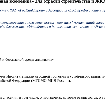
ная экономика» для отрасли строительства и ЖК
льству, ФАУ «РосКапСтрой» и Ассоциация «ЭКОпрофессионал» п
ршенствования и получения новых - «зеленых" компетенций спе
да для жизни», «Устойчивая и динамичная экономика» и «Эколог
й и безопасной среды для жизни»
ель Института международной торговли и устойчивого развити
ссийской Федерации (МГИМО МИД России).
 спасения, в том числе, о программах которые реализуются, о 