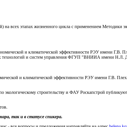
ий) на всех этапах жизненного цикла с применением Методики 
омической и климатической эффективности РЭУ имени Г.В. Плех
 технологий и систем управления ФГУП "ВНИИА имени Н.Л. 
мической и климатической эффективности РЭУ имени Г.В. Плеха
 по экологическому строительству и ФАУ Роскапстрой публикую
тов.
ара, так и в статусе спикера.
час - все вопросы и предложения направляйте на адрес
helena.k