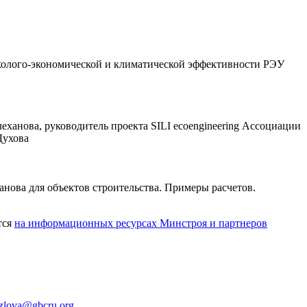
эколого-экономической и климатической эффективности РЭУ
анова, руководитель проекта SILI ecoengineering Ассоциации
Духова
нова для объектов строительства. Примеры расчетов.
тся
на информационных ресурсах Минстроя и партнеров
ozlova@gbcru.org