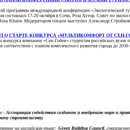
вой программы международной конференции «Экологический тур
ия состоялась 17-20 октября в Сочи, Роза Хутор. Совет по экол
n Rosa Khutor. Модератором секции выступил Александр Стройков
Л О СТАРТЕ КОНКУРСА «МУЛЬТИКОМФОРТ ОТ СЕН-ГОБ
 конкурса компании «Сен-Гобен» студентам российских вузов пр
 в соответствии с планом комплексного развития города до 2030 
е -
Ассоциация содействия созданию и внедрению норм и прави
скому строительству;
азвание на английском языке:
Green Building Council
, сокращенно