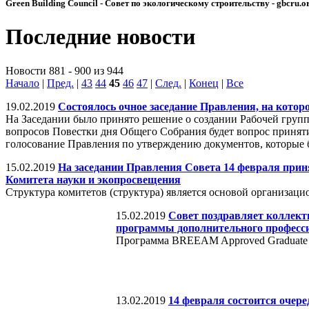
Green Building Council - Совет по экологическому строительству - gbcru.o
Последние новости
Новости 881 - 900 из 944
Начало
|
Пред.
|
43
44
45
46
47
|
След.
|
Конец
|
Все
19.02.2019
Состоялось очное заседание Правления, на кот
На Заседании было принято решение о создании Рабочей груп
вопросов Повестки дня Общего Собрания будет вопрос приняти
голосование Правления по утверждению документов, которые б
15.02.2019
На заседании Правления Совета 14 февраля при
Комитета науки и экопросвещения
Структура комитетов (структура) является основой организаци
15.02.2019
Совет поздравляет коллект
программы дополнительного професси
Программа BREEAM Approved Graduate о
13.02.2019
14 февраля состоится очер