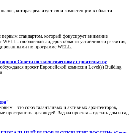
алов, которая реализует свои компетенции в области
я первым стандартом, который фокусирует внимание
т WELL - глобальный лидеров области устойчивого развития,
ифицированными по программе WELL.
мирного Совета по экологическому строительству
обсуждался проект Европейской комиссии Level(s) Building
й.
ква"
овым – это союз талантливых и активных архитекторов,
 пространства для людей. Задача проекта – сделать дом и сад
ЛОБАЛЬНЫЙ ВЫЗОВ И ОТКРЫТИЕ РОССИИ» (Сочи,