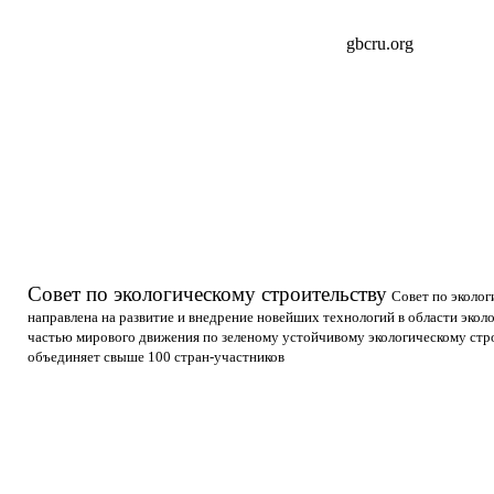
gbcru.org
Совет по экологическому строительству
Совет по эколог
направлена на развитие и внедрение новейших технологий в области эколо
частью мирового движения по зеленому устойчивому экологическому стр
объединяет свыше 100 стран-участников