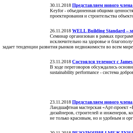
30.11.2018
Представляем нового член
Keyfor - объединенная общими ценност
проектирования и строительства объек
26.11.2018
WELL Building Standard – 
Семинар организован в рамках програм
исключительно на здоровье и благополу
задает тенденции развития рынков недвижимости во всем мир
23.11.2018
Состоялся телемост с James
В ходе переговоров обсуждались основн
sustainability performance - система до
23.11.2018
Представляем нового члена
Ландшафтная мастерская «Арт-проект «
дизайнеров, строителей и инженеров, к
не только красивым, но и удобным и ор
20.11.2018
РЕЗОЛЮЦИЯ I МЕЖДУНА