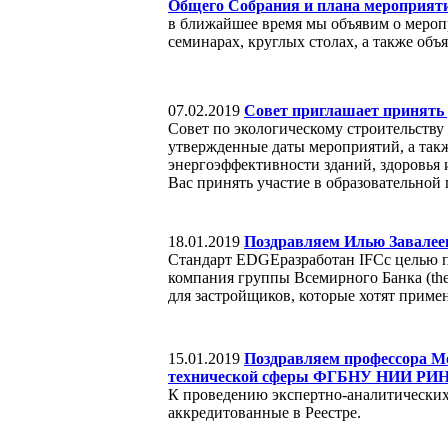
Общего Собрания и плана мероприят
в ближайшее время мы объявим о меропр
семинарах, круглых столах, а также об
07.02.2019
Совет приглашает принять 
Совет по экологическому строительству
утвержденные даты мероприятий, а такж
энергоэффективности зданий, здоровья
Вас принять участие в образовательной
18.01.2019
Поздравляем Илью Завалеев
Стандарт EDGEразработан IFCс целью про
компания группы Всемирного Банка (the
для застройщиков, которые хотят приме
15.01.2019
Поздравляем профессора Мо
технической сферы ФГБНУ НИИ РИ
К проведению экспертно-аналитических
аккредитованные в Реестре.