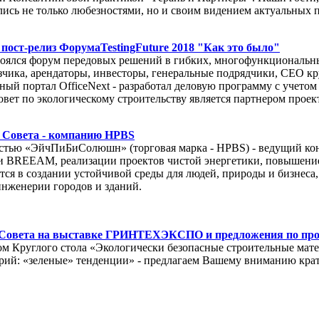
ись не только любезностями, но и своим видением актуальных 
 пост-релиз ФорумаTestingFuture 2018 "Как это было"
оялся форум передовых решений в гибких, многофункциональных
азчика, арендаторы, инвесторы, генеральные подрядчики, CEO 
ый портал OfficeNext - разработал деловую программу с учетом
ет по экологическому строительству является партнером проекта 
а Совета - компанию HPBS
стью «ЭйчПиБиСолюшн» (торговая марка - HPBS) - ведущий конс
 и BREEAM, реализации проектов чистой энергетики, повышени
я в создании устойчивой среды для людей, природы и бизнеса, к
инженерии городов и зданий.
 Совета на выставке ГРИНТЕХЭКСПО и предложения по про
ом Круглого стола «Экологически безопасные строительные мате
орий: «зеленые» тенденции» - предлагаем Вашему вниманию крат