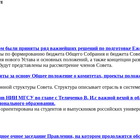
rg
ором были приняты ряд важнейших решений по подготовке Е
пы по формированию бюджета Общего Собрания и бюджета Совет
я нового Устава и основных положений, а также концепции раз
удут представлены на рассмотрение членов Совета.
няты за основу Общее положение о комитетах, проекты пол
онной структуры Совета. Структура описывает отрасль в систем
ив НИИ МГСУ во главе с Теличенко В. И.с важной вехой в об
онального образования.
риентирована на студентов и выпускников российских универси
едное очное заседание Правления, на котором продолжится об