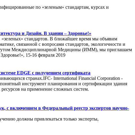
ртифицированные по «зеленым» стандартам, курсах и
тектура и Дизайн. В здании – Здоровье!»
н «зеленых» стандартов. В ближайшее время мы объявим
атике, связанной с вопросами стандартов, экологичности и
нститутом Междисциплинарной Медицины (ИММ), мы приглашаем
Здоровье!», 15-16 февраля 2019
 системе EDGE с получением сертификата
щихся странах.IFC- International Financial Corporation -
 и понятный инструмент планирования и сертификации здания
х ресурсов на применение сложных систем.
ук, с включением в Федеральный реестр экспертов научно-
учению должны привлекаться только эксперты,