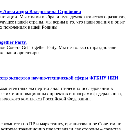
ву Александра Валерьевича Стройкова
низации. Мы с вами выбрали путь демократического развития,
удущее нашей страны, мы верим в то, что наши знания и опыт
щих поколениях нашей Родины.
ether Party.
 Совета Get Together Party. Мы не только отпраздновали
кже наши ориентиры
еестр экспертов научно-технической сферы ФГБНУ НИИ
 компетентных экспертно-аналитических исследований в
ческих и инновационных проектов и программ федерального,
огического комплекса Российской Федерации.
ие комитета по ПР и маркетингу, организованное Советом по
 которые традиционно представляли две стороны – средства