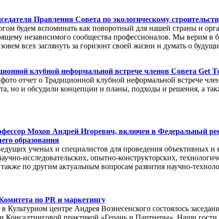
седателя Правления Совета по экологическому строительст
гом будем вспоминать как поворотный для нашей страны и орга
оящему независимого сообщества профессионалов. Мы верим в б
 зовем всех заглянуть за горизонт своей жизни и думать о буду
ционной клубной неформальной встрече членов Совета Get Tog
то отчет о Традиционной клубной неформальной встрече членов
та, но и обсудили концепции и планы, подходы и решения, а та
рофессор Мохов Андрей Игоревич, включен в Федеральный р
его образования
 ведущих ученых и специалистов для проведения объективных и
научно-исследовательских, опытно-конструкторских, технологи
а также по другим актуальным вопросам развития научно-технол
 Комитета по PR и маркетингу
 в Культурном центре Андрея Вознесенского состоялось заседан
 и Консалтинговой практикой «Герань и Партнеры». Наши гости,