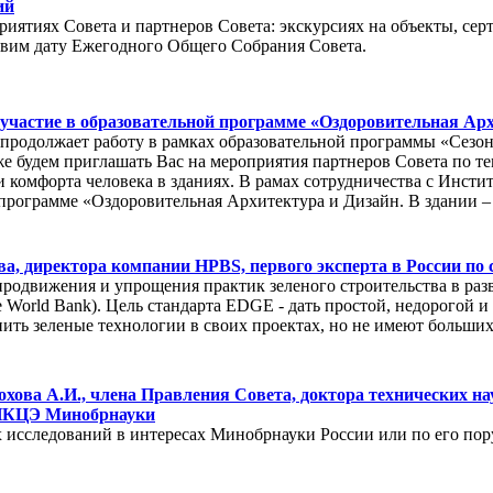
ий
иятиях Совета и партнеров Совета: экскурсиях на объекты, се
ъявим дату Ежегодного Общего Собрания Совета.
участие в образовательной программе «Оздоровительная Архи
 продолжает работу в рамках образовательной программы «Сезо
е будем приглашать Вас на мероприятия партнеров Совета по тем
 и комфорта человека в зданиях. В рамах сотрудничества с И
 программе «Оздоровительная Архитектура и Дизайн. В здании – 
а, директора компании HPBS, первого эксперта в России по
движения и упрощения практик зеленого строительства в развиваю
 World Bank). Цель стандарта EDGE - дать простой, недорогой
нить зеленые технологии в своих проектах, но не имеют больши
хова А.И., члена Правления Совета, доктора технических на
НКЦЭ Минобрнауки
 исследований в интересах Минобрнауки России или по его пор