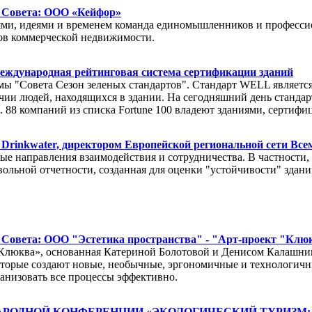
а Совета: ООО «Кейфор»
ями, идеями и временем команда единомышленников и профессион
тов коммерческой недвижимости.
международная рейтинговая система сертификации зданий
мы "Совета Сезон зеленых стандартов". Стандарт WELL являетс
чии людей, находящихся в здании. На сегодняшний день стандар
е. 88 компаний из списка Fortune 100 владеют зданиями, серт
 Drinkwater, директором Европейской региональной сети Все
ые направления взаимодействия и сотрудничества. В частности, 
бровольной отчетности, созданная для оценки "устойчивости" здани
 Совета: ООО "Эстетика пространства" - "Арт-проект "Клю
Клюква», основанная Катериной Болотовой и Денисом Калашник
оторые создают новые, необычные, эргономичные и технологичные
ганизовать все процессы эффективно.
РОДНОЙ КОНФЕРЕНЦИИ «ЭКОЛОГИЧЕСКИЙ ТУРИЗМ: Г